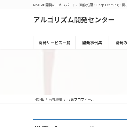
コ
ナ
MATLAB開発のエキスパート、画像処理・Deep Learn
ン
ビ
テ
ゲ
アルゴリズム開発センター
ン
ー
ツ
シ
へ
ョ
開発サービス一覧
開発事例集
開発
ス
ン
キ
に
ッ
移
プ
動
HOME
会社概要
代表プロフィール